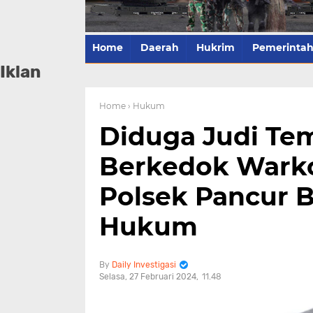
Home
Daerah
Hukrim
Pemerinta
Iklan
Home
› Hukum
Diduga Judi Te
Berkedok Wark
Polsek Pancur B
Hukum
Daily Investigasi
Selasa, 27 Februari 2024
11.48