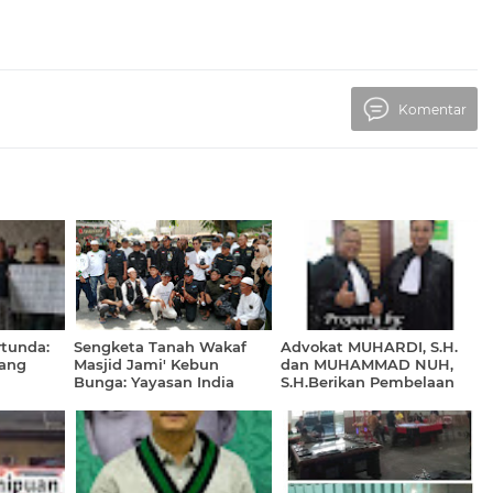
Komentar
rtunda:
Sengketa Tanah Wakaf
Advokat MUHARDI, S.H.
ang
Masjid Jami' Kebun
dan MUHAMMAD NUH,
Bunga: Yayasan India
S.H.Berikan Pembelaan
Melawan
Muslim Selatan Sumut
Hukum bagi Dua
Khawatir Aset Bersejarah
Terdakwa Kasus Dugaan
Dikuasai Pihak Tak
Pencurian di Pengadilan
Bertanggung Jawab
Negeri Medan