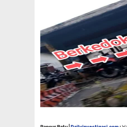
Pancur Batu |
Dailyinvestigasi.com
:
Wa