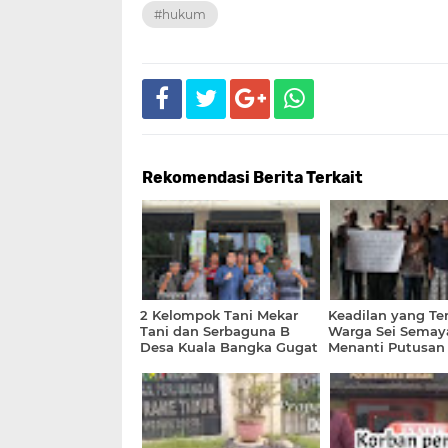
#hukum
Rekomendasi Berita Terkait
2 Kelompok Tani Mekar
Keadilan yang Te
Tani dan Serbaguna B
Warga Sei Semay
Desa Kuala Bangka Gugat
Menanti Putusan
PT. Torganda terkait
Sengketa Lahan 
Perampasan Lahan di PN
PTPN I
Rantauprapat