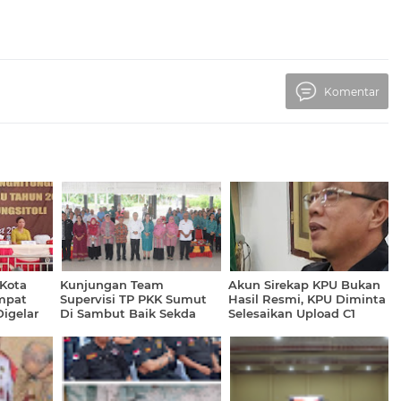
Komentar
Kota
Kunjungan Team
Akun Sirekap KPU Bukan
mpat
Supervisi TP PKK Sumut
Hasil Resmi, KPU Diminta
igelar
Di Sambut Baik Sekda
Selesaikan Upload C1
Nias Barat.