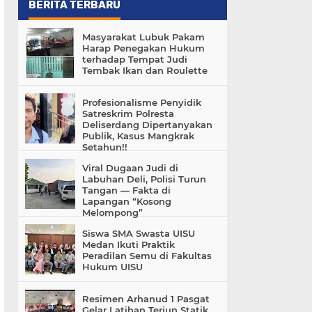
BERITA TERBARU
Masyarakat Lubuk Pakam
Harap Penegakan Hukum
terhadap Tempat Judi
Tembak Ikan dan Roulette
Profesionalisme Penyidik
Satreskrim Polresta
Deliserdang Dipertanyakan
Publik, Kasus Mangkrak
Setahun!!
Viral Dugaan Judi di
Labuhan Deli, Polisi Turun
Tangan — Fakta di
Lapangan “Kosong
Melompong”
Siswa SMA Swasta UISU
Medan Ikuti Praktik
Peradilan Semu di Fakultas
Hukum UISU
Resimen Arhanud 1 Pasgat
Gelar Latihan Terjun Statik