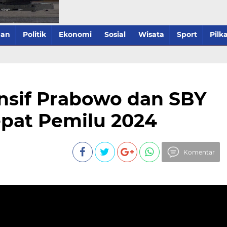
han
Politik
Ekonomi
Sosial
Wisata
Sport
Pilk
nsif Prabowo dan SBY
epat Pemilu 2024
Komentar