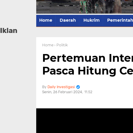
Home
Daerah
Hukrim
Pemerinta
Iklan
Home
› Politik
Pertemuan Inte
Pasca Hitung C
Daily Investigasi
Senin, 26 Februari 2024
11.52