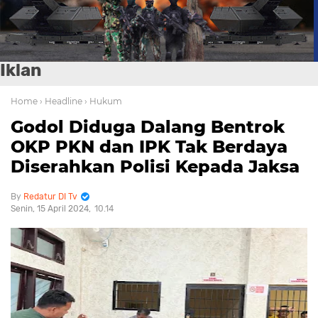
Iklan
Home
› Headline
› Hukum
Godol Diduga Dalang Bentrok
OKP PKN dan IPK Tak Berdaya
Diserahkan Polisi Kepada Jaksa
Redatur DI Tv
Senin, 15 April 2024
10.14