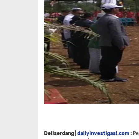
Deliserdang |
dailyinvestigasi.com
:
Pe