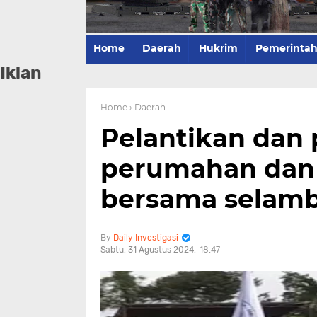
Home
Daerah
Hukrim
Pemerinta
Iklan
Home
› Daerah
Pelantikan dan
perumahan dan
bersama selamb
Daily Investigasi
Sabtu, 31 Agustus 2024
18.47