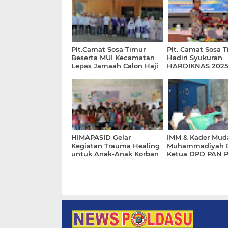
Plt.Camat Sosa Timur
Plt. Camat Sosa 
Beserta MUI Kecamatan
Hadiri Syukuran
Lepas Jamaah Calon Haji
HARDIKNAS 202
Tahun 2025
HIMAPASID Gelar
IMM & Kader Mud
Kegiatan Trauma Healing
Muhammadiyah 
untuk Anak-Anak Korban
Ketua DPD PAN P
Banjir Bandang dan CV
Minta Maaf
Souhstar