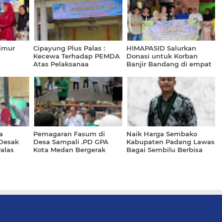
Timur
Cipayung Plus Palas :
HIMAPASID Salurkan
Kecewa Terhadap PEMDA
Donasi untuk Korban
5
Atas Pelaksanaa
Banjir Bandang di empat
MUSRENBANG
Titik
a
Pemagaran Fasum di
Naik Harga Sembako
Desak
Desa Sampali .PD GPA
Kabupaten Padang Lawas
alas
Kota Medan Bergerak
Bagai Sembilu Berbisa
melakukan aksi Di Polda
Sumatera Utara