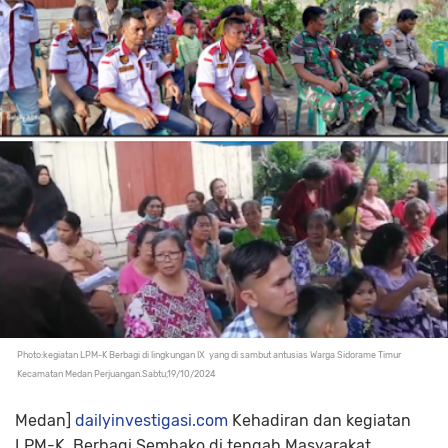
Photo:kegiatan LPM-K Berbagi di lingkungan IX yang di sambut antusias Warga Sidorame Timur
Kecamatan Medan Perjuangan.Sabtu,19/10/2024
Medan]
dailyinvestigasi.com
Kehadiran dan kegiatan
LPM-K Berbagi Sembako di tengah Masyarakat